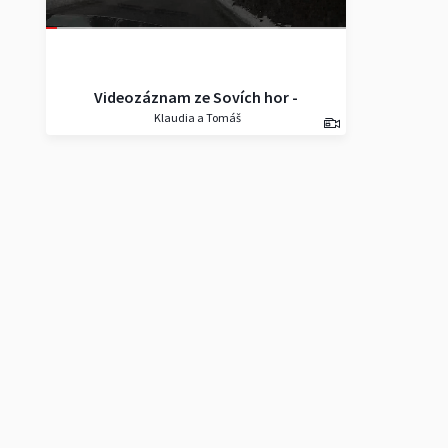
Videozáznam ze Sovích hor -
Klaudia a Tomáš
Polsko (s hudbou).