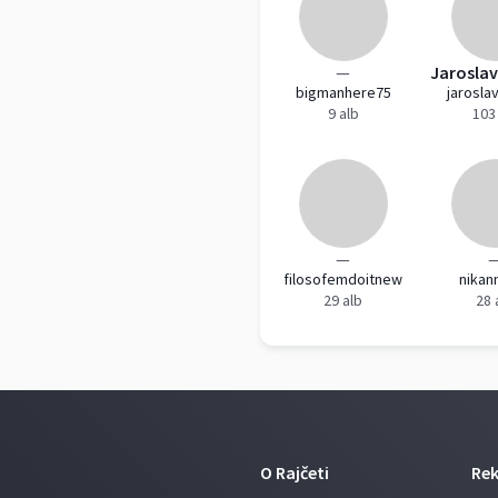
—
bigmanhere75
jaroslav
9 alb
103
—
filosofemdoitnew
nikan
29 alb
28 
O Rajčeti
Re