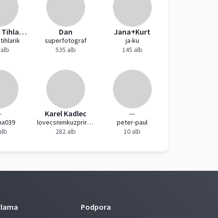
Jaroslav Tihlařík
Dan
Jana+Kurt
tihlarik
superfotograf
ja-ku
 alb
535 alb
145 alb
—
Karel Kadlec
—
na039
lovecsnimkuzprirody
peter-paul
alb
282 alb
10 alb
klama
Podpora