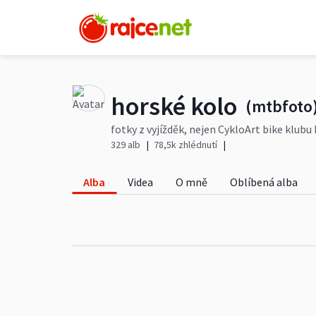
horské kolo
(mtbfoto
fotky z vyjížděk, nejen CykloArt bike klubu 
329 alb
78,5k zhlédnutí
Alba
Videa
O mně
Oblíbená alba